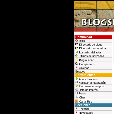
Comunidad
Inicio
Directorio de blogs
Directorio por localidad
Los más visitados
Ultimos actualizados
Blog al azar
Cumpleaños
Galerias
Enlaces
Herramientas
Anadir bitácora
Notificar actualización
Recomendar un post
Lista de Interés
Foros
Chat
Canal Rss
Secciones
Editorial
Novedades