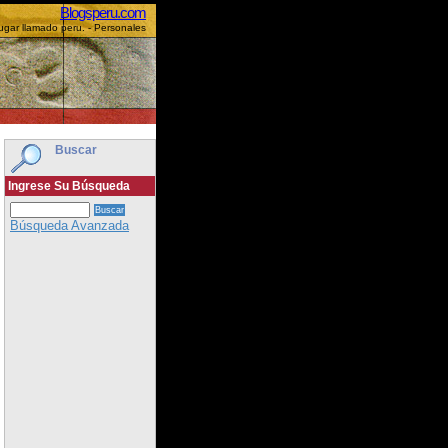
Blogsperu.com
ugar llamado peru. - Personales
Buscar
Ingrese Su Búsqueda
Búsqueda Avanzada