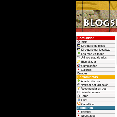
Comunidad
Inicio
Directorio de blogs
Directorio por localidad
Los más visitados
Ultimos actualizados
Blog al azar
Cumpleaños
Galerias
Enlaces
Herramientas
Anadir bitácora
Notificar actualización
Recomendar un post
Lista de Interés
Foros
Chat
Canal Rss
Secciones
Editorial
Novedades