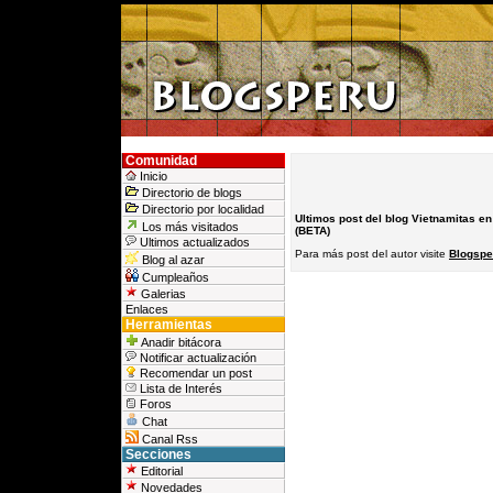
Comunidad
Inicio
Directorio de blogs
Directorio por localidad
Ultimos post del blog Vietnamitas en
Los más visitados
(BETA)
Ultimos actualizados
Para más post del autor visite
Blogspe
Blog al azar
Cumpleaños
Galerias
Enlaces
Herramientas
Anadir bitácora
Notificar actualización
Recomendar un post
Lista de Interés
Foros
Chat
Canal Rss
Secciones
Editorial
Novedades