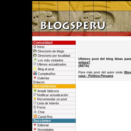
Comunidad
Inicio
Directorio de blogs
Directorio por localidad
Ultimos post del blog Ideas para
Los más visitados
enlaza?
Ultimos actualizados
(BETA)
Blog al azar
Para más post del autor visite
Blog
Cumpleaños
casa - Politica Peruana
Galerias
Enlaces
Herramientas
Anadir bitácora
Notificar actualización
Recomendar un post
Lista de Interés
Foros
Chat
Canal Rss
Secciones
Editorial
Novedades