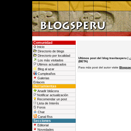
Comunidad
Inicio
Directorio de blogs
Directorio por localidad
Ultimos post del blog travitasperu |
¿
Los más visitados
(BETA)
Ultimos actualizados
Para más post del autor visite
Blogsper
Blog al azar
Cumpleaños
Galerias
Enlaces
Herramientas
Anadir bitácora
Notificar actualización
Recomendar un post
Lista de Interés
Foros
Chat
Canal Rss
Secciones
Editorial
Novedades