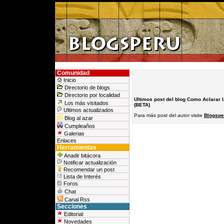
Comunidad
Inicio
Directorio de blogs
Directorio por localidad
Ultimos post del blog Como Aclarar 
Los más visitados
(BETA)
Ultimos actualizados
Para más post del autor visite
Blogspe
Blog al azar
Cumpleaños
Galerias
Enlaces
Herramientas
Anadir bitácora
Notificar actualización
Recomendar un post
Lista de Interés
Foros
Chat
Canal Rss
Secciones
Editorial
Novedades