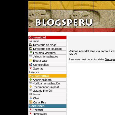
Comunidad
Inicio
Directorio de blogs
Directorio por localidad
Ultimos post del blog Juegoreal |
¿Q
Los más visitados
(BETA)
Ultimos actualizados
Para más post del autor visite
Blogspe
Blog al azar
Cumpleaños
Galerias
Enlaces
Herramientas
Anadir bitácora
Notificar actualización
Recomendar un post
Lista de Interés
Foros
Chat
Canal Rss
Secciones
Editorial
Novedades