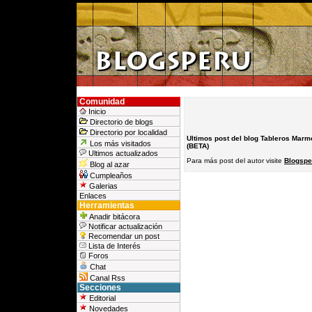
Comunidad
Inicio
Directorio de blogs
Directorio por localidad
Ultimos post del blog Tableros Marm
Los más visitados
(BETA)
Ultimos actualizados
Para más post del autor visite
Blogsper
Blog al azar
Cumpleaños
Galerias
Enlaces
Herramientas
Anadir bitácora
Notificar actualización
Recomendar un post
Lista de Interés
Foros
Chat
Canal Rss
Secciones
Editorial
Novedades