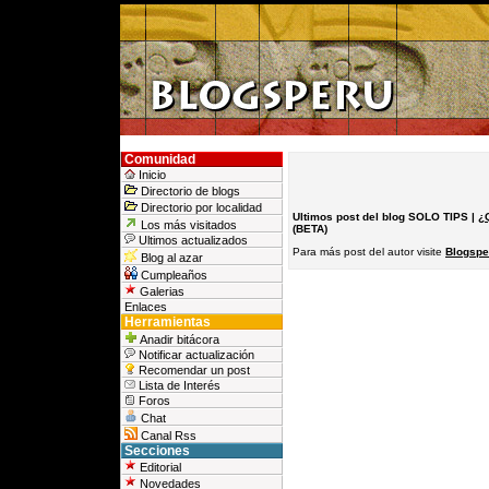
Comunidad
Inicio
Directorio de blogs
Directorio por localidad
Ultimos post del blog SOLO TIPS |
¿
Los más visitados
(BETA)
Ultimos actualizados
Para más post del autor visite
Blogspe
Blog al azar
Cumpleaños
Galerias
Enlaces
Herramientas
Anadir bitácora
Notificar actualización
Recomendar un post
Lista de Interés
Foros
Chat
Canal Rss
Secciones
Editorial
Novedades