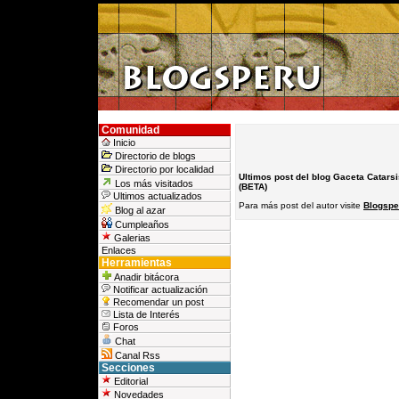
Comunidad
Inicio
Directorio de blogs
Directorio por localidad
Ultimos post del blog Gaceta Catarsi
Los más visitados
(BETA)
Ultimos actualizados
Para más post del autor visite
Blogspe
Blog al azar
Cumpleaños
Galerias
Enlaces
Herramientas
Anadir bitácora
Notificar actualización
Recomendar un post
Lista de Interés
Foros
Chat
Canal Rss
Secciones
Editorial
Novedades