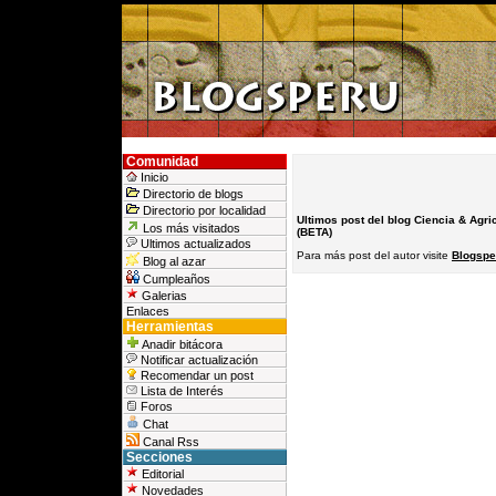
Comunidad
Inicio
Directorio de blogs
Directorio por localidad
Ultimos post del blog Ciencia & Agri
Los más visitados
(BETA)
Ultimos actualizados
Para más post del autor visite
Blogsper
Blog al azar
Cumpleaños
Galerias
Enlaces
Herramientas
Anadir bitácora
Notificar actualización
Recomendar un post
Lista de Interés
Foros
Chat
Canal Rss
Secciones
Editorial
Novedades