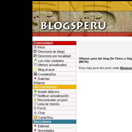
Comunidad
Inicio
Directorio de blogs
Directorio por localidad
Ultimos post del blog De Chico a Gig
Los más visitados
(BETA)
Ultimos actualizados
Para más post del autor visite
Blogspe
Blog al azar
Cumpleaños
Galerias
Enlaces
Herramientas
Anadir bitácora
Notificar actualización
Recomendar un post
Lista de Interés
Foros
Chat
Canal Rss
Secciones
Editorial
Novedades