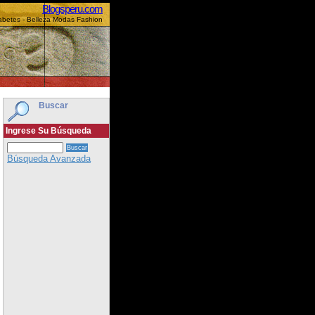
Blogsperu.com
iabetes - Belleza Modas Fashion
Buscar
Ingrese Su Búsqueda
Búsqueda Avanzada