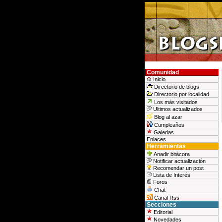
Comunidad
Inicio
Directorio de blogs
Directorio por localidad
Los más visitados
Ultimos actualizados
Blog al azar
Cumpleaños
Galerias
Enlaces
Herramientas
Anadir bitácora
Notificar actualización
Recomendar un post
Lista de Interés
Foros
Chat
Canal Rss
Secciones
Editorial
Novedades