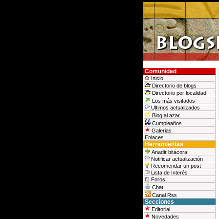
Comunidad
Inicio
Directorio de blogs
Directorio por localidad
Los más visitados
Ultimos actualizados
Blog al azar
Cumpleaños
Galerias
Enlaces
Herramientas
Anadir bitácora
Notificar actualización
Recomendar un post
Lista de Interés
Foros
Chat
Canal Rss
Secciones
Editorial
Novedades