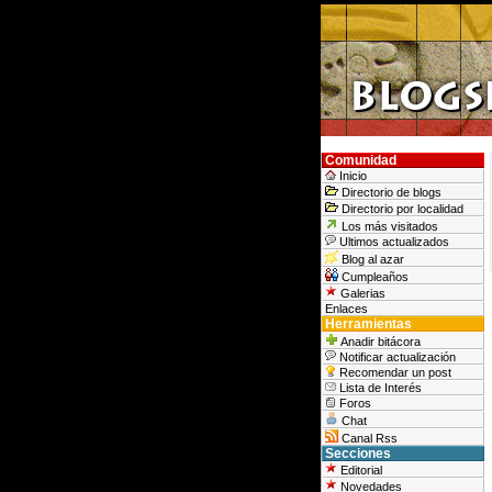
Comunidad
Inicio
Directorio de blogs
Directorio por localidad
Los más visitados
Ultimos actualizados
Blog al azar
Cumpleaños
Galerias
Enlaces
Herramientas
Anadir bitácora
Notificar actualización
Recomendar un post
Lista de Interés
Foros
Chat
Canal Rss
Secciones
Editorial
Novedades