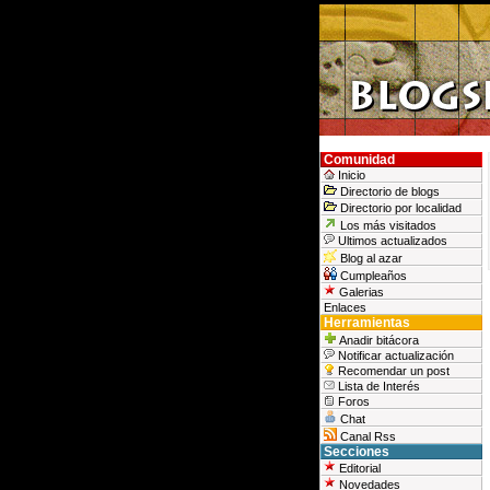
Comunidad
Inicio
Directorio de blogs
Directorio por localidad
Los más visitados
Ultimos actualizados
Blog al azar
Cumpleaños
Galerias
Enlaces
Herramientas
Anadir bitácora
Notificar actualización
Recomendar un post
Lista de Interés
Foros
Chat
Canal Rss
Secciones
Editorial
Novedades