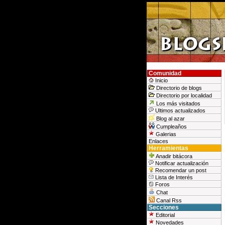
Comunidad
Inicio
Directorio de blogs
Directorio por localidad
Los más visitados
Ultimos actualizados
Blog al azar
Cumpleaños
Galerias
Enlaces
Herramientas
Anadir bitácora
Notificar actualización
Recomendar un post
Lista de Interés
Foros
Chat
Canal Rss
Secciones
Editorial
Novedades