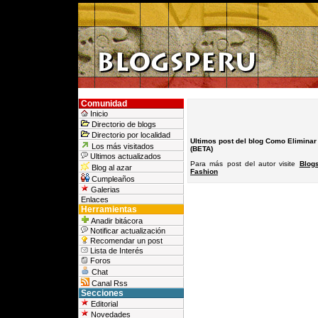
Comunidad
Inicio
Directorio de blogs
Directorio por localidad
Ultimos post del blog Como Eliminar
Los más visitados
(BETA)
Ultimos actualizados
Para más post del autor visite
Blog
Blog al azar
Fashion
Cumpleaños
Galerias
Enlaces
Herramientas
Anadir bitácora
Notificar actualización
Recomendar un post
Lista de Interés
Foros
Chat
Canal Rss
Secciones
Editorial
Novedades