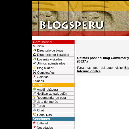
Comunidad
Inicio
Directorio de blogs
Directorio por localidad
Ultimos post del blog Conversar y
Los más visitados
(BETA)
Ultimos actualizados
Para más post del autor visite
Bl
Blog al azar
Internacionales
Cumpleaños
Galerias
Enlaces
Herramientas
Anadir bitácora
Notificar actualización
Recomendar un post
Lista de Interés
Foros
Chat
Canal Rss
Secciones
Editorial
Novedades