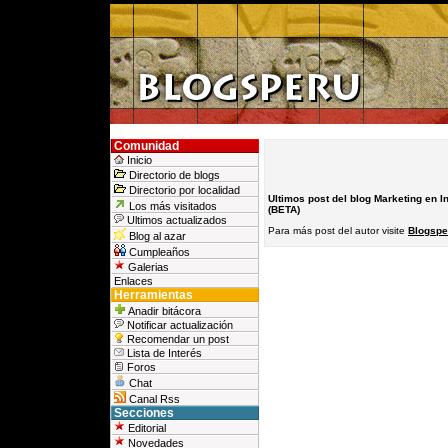
Comunidad
Inicio
Directorio de blogs
Directorio por localidad
Ultimos post del blog Marketing en In
Los más visitados
(BETA)
Ultimos actualizados
Para más post del autor visite
Blogsper
Blog al azar
Cumpleaños
Galerias
Enlaces
Herramientas
Anadir bitácora
Notificar actualización
Recomendar un post
Lista de Interés
Foros
Chat
Canal Rss
Secciones
Editorial
Novedades