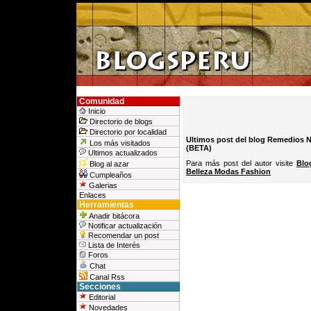
Comunidad
Inicio
Directorio de blogs
Directorio por localidad
Ultimos post del blog Remedios N
Los más visitados
(BETA)
Ultimos actualizados
Para más post del autor visite
Blo
Blog al azar
Belleza Modas Fashion
Cumpleaños
Galerias
Enlaces
Herramientas
Anadir bitácora
Notificar actualización
Recomendar un post
Lista de Interés
Foros
Chat
Canal Rss
Secciones
Editorial
Novedades