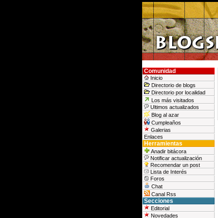
Comunidad
Inicio
Directorio de blogs
Directorio por localidad
Los más visitados
Ultimos actualizados
Blog al azar
Cumpleaños
Galerias
Enlaces
Herramientas
Anadir bitácora
Notificar actualización
Recomendar un post
Lista de Interés
Foros
Chat
Canal Rss
Secciones
Editorial
Novedades