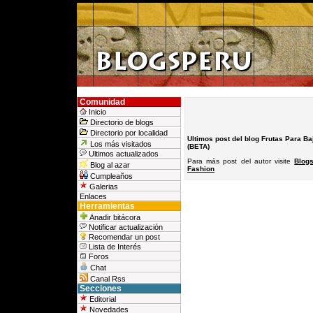
Comunidad
Inicio
Directorio de blogs
Directorio por localidad
Ultimos post del blog Frutas Para Ba
Los más visitados
(BETA)
Ultimos actualizados
Para más post del autor visite
Blog
Blog al azar
Fashion
Cumpleaños
Galerias
Enlaces
Herramientas
Anadir bitácora
Notificar actualización
Recomendar un post
Lista de Interés
Foros
Chat
Canal Rss
Secciones
Editorial
Novedades