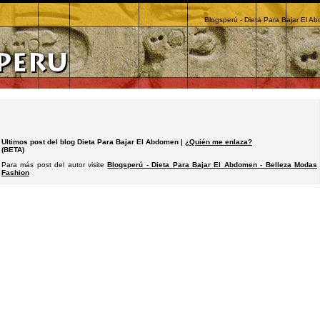
Blogsperú - Dieta Para Bajar El A
Ultimos post del blog Dieta Para Bajar El Abdomen |
¿Quién me enlaza?
(BETA)
Para más post del autor visite
Blogsperú - Dieta Para Bajar El Abdomen - Belleza Modas
Fashion