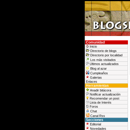
Comunidad
Inicio
Directorio de blogs
Directorio por localidad
Los más visitados
Ultimos actualizados
Blog al azar
Cumpleaños
Galerias
Enlaces
Herramientas
Anadir bitácora
Notificar actualización
Recomendar un post
Lista de Interés
Foros
Chat
Canal Rss
Secciones
Editorial
Novedades