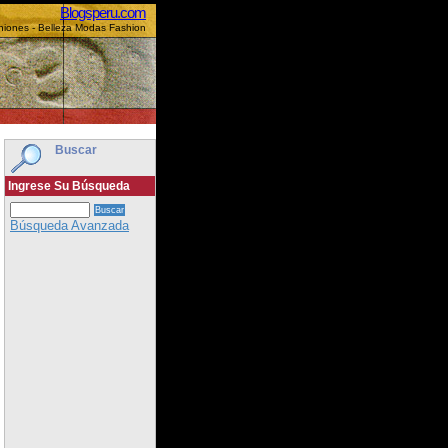
Blogsperu.com
niones - Belleza Modas Fashion
Buscar
Ingrese Su Búsqueda
Búsqueda Avanzada