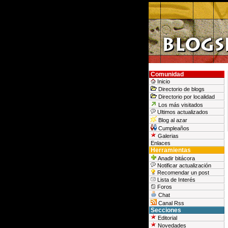
Comunidad
Inicio
Directorio de blogs
Directorio por localidad
Los más visitados
Ultimos actualizados
Blog al azar
Cumpleaños
Galerias
Enlaces
Herramientas
Anadir bitácora
Notificar actualización
Recomendar un post
Lista de Interés
Foros
Chat
Canal Rss
Secciones
Editorial
Novedades