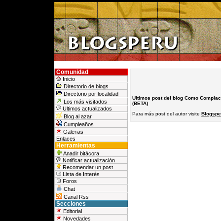
Comunidad
Inicio
Directorio de blogs
Directorio por localidad
Ultimos post del blog Como Compla
Los más visitados
(BETA)
Ultimos actualizados
Para más post del autor visite
Blogspe
Blog al azar
Cumpleaños
Galerias
Enlaces
Herramientas
Anadir bitácora
Notificar actualización
Recomendar un post
Lista de Interés
Foros
Chat
Canal Rss
Secciones
Editorial
Novedades