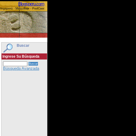
Blogsperu.com
logsperú - Maquillaje - PodCast
Buscar
Ingrese Su Búsqueda
Búsqueda Avanzada