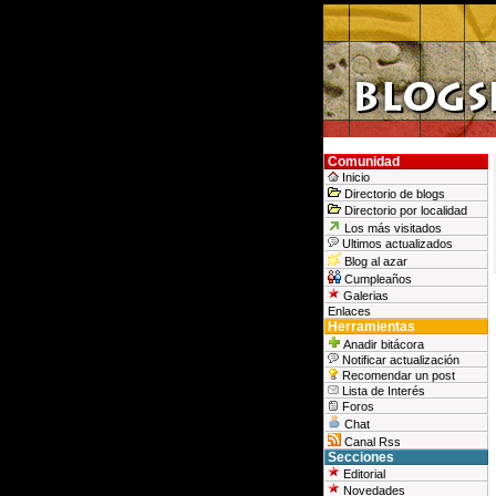
Comunidad
Inicio
Directorio de blogs
Directorio por localidad
Los más visitados
Ultimos actualizados
Blog al azar
Cumpleaños
Galerias
Enlaces
Herramientas
Anadir bitácora
Notificar actualización
Recomendar un post
Lista de Interés
Foros
Chat
Canal Rss
Secciones
Editorial
Novedades