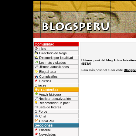
Comunidad
Inicio
Directorio de blogs
Directorio por localidad
Ultimos post del blog Adios Intestino 
Los más visitados
(BETA)
Ultimos actualizados
Para más post del autor visite
Blogsper
Blog al azar
Cumpleaños
Galerias
Enlaces
Herramientas
Anadir bitácora
Notificar actualización
Recomendar un post
Lista de Interés
Foros
Chat
Canal Rss
Secciones
Editorial
Novedades