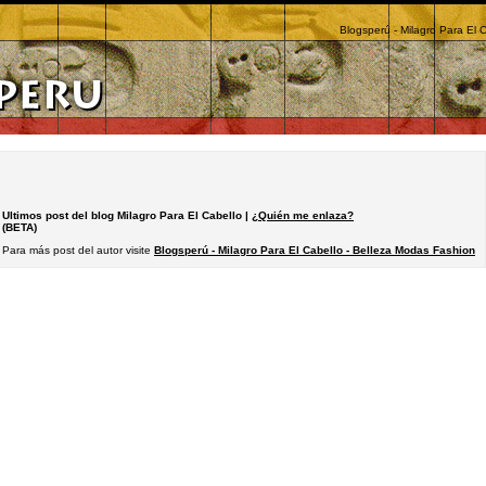
Blogsperú - Milagro Para El 
Ultimos post del blog Milagro Para El Cabello |
¿Quién me enlaza?
(BETA)
Para más post del autor visite
Blogsperú - Milagro Para El Cabello - Belleza Modas Fashion