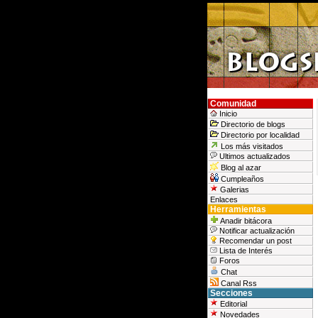
Comunidad
Inicio
Directorio de blogs
Directorio por localidad
Los más visitados
Ultimos actualizados
Blog al azar
Cumpleaños
Galerias
Enlaces
Herramientas
Anadir bitácora
Notificar actualización
Recomendar un post
Lista de Interés
Foros
Chat
Canal Rss
Secciones
Editorial
Novedades