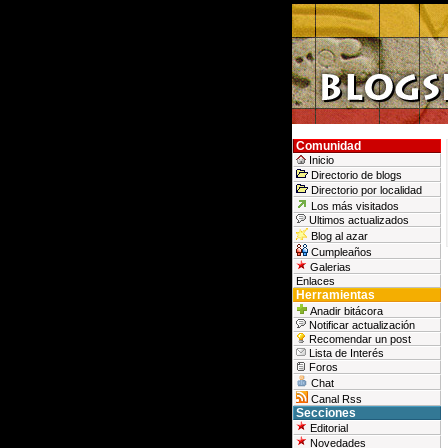
Comunidad
Inicio
Directorio de blogs
Directorio por localidad
Los más visitados
Ultimos actualizados
Blog al azar
Cumpleaños
Galerias
Enlaces
Herramientas
Anadir bitácora
Notificar actualización
Recomendar un post
Lista de Interés
Foros
Chat
Canal Rss
Secciones
Editorial
Novedades