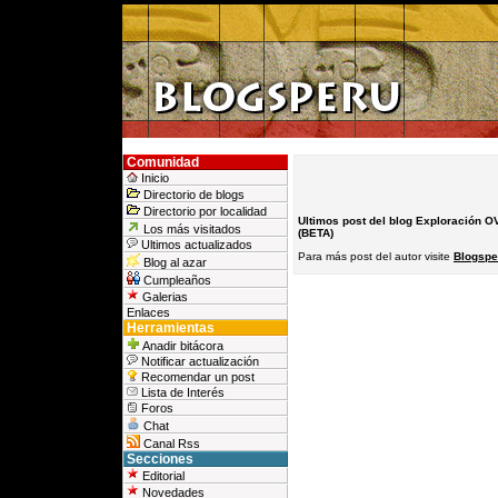
Comunidad
Inicio
Directorio de blogs
Directorio por localidad
Ultimos post del blog Exploración O
Los más visitados
(BETA)
Ultimos actualizados
Para más post del autor visite
Blogspe
Blog al azar
Cumpleaños
Galerias
Enlaces
Herramientas
Anadir bitácora
Notificar actualización
Recomendar un post
Lista de Interés
Foros
Chat
Canal Rss
Secciones
Editorial
Novedades