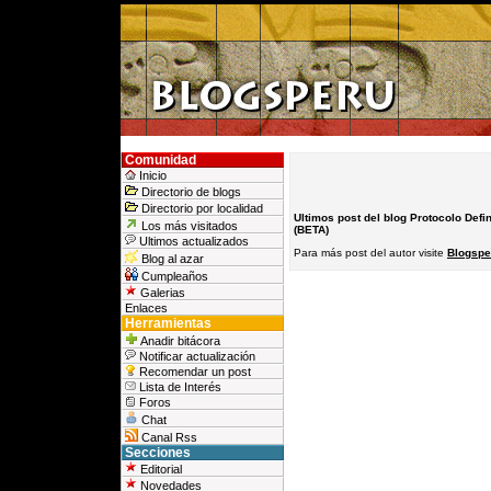
Comunidad
Inicio
Directorio de blogs
Directorio por localidad
Ultimos post del blog Protocolo Defi
Los más visitados
(BETA)
Ultimos actualizados
Para más post del autor visite
Blogsper
Blog al azar
Cumpleaños
Galerias
Enlaces
Herramientas
Anadir bitácora
Notificar actualización
Recomendar un post
Lista de Interés
Foros
Chat
Canal Rss
Secciones
Editorial
Novedades