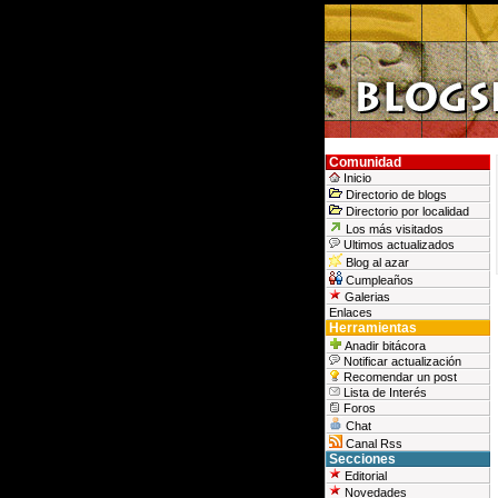
Comunidad
Inicio
Directorio de blogs
Directorio por localidad
Los más visitados
Ultimos actualizados
Blog al azar
Cumpleaños
Galerias
Enlaces
Herramientas
Anadir bitácora
Notificar actualización
Recomendar un post
Lista de Interés
Foros
Chat
Canal Rss
Secciones
Editorial
Novedades