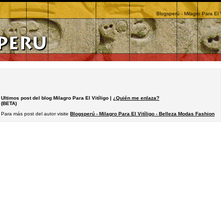
Blogsperú - Milagro Para El 
Ultimos post del blog Milagro Para El Vitíligo |
¿Quién me enlaza?
(BETA)
Para más post del autor visite
Blogsperú - Milagro Para El Vitíligo - Belleza Modas Fashion