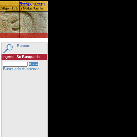
Blogsperu.com
Vitíligo - Belleza Modas Fashion
Buscar
Ingrese Su Búsqueda
Búsqueda Avanzada