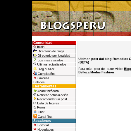
Comunidad
Inicio
Directorio de blogs
Directorio por localidad
Ultimos post del blog Remedios Ca
Los más visitados
(BETA)
Ultimos actualizados
Para más post del autor visite
Blog
Blog al azar
Belleza Modas Fashion
Cumpleaños
Galerias
Enlaces
Herramientas
Anadir bitácora
Notificar actualización
Recomendar un post
Lista de Interés
Foros
Chat
Canal Rss
Secciones
Editorial
Novedades