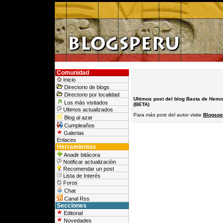
Comunidad
Inicio
Directorio de blogs
Directorio por localidad
Ultimos post del blog Basta de Hemo
Los más visitados
(BETA)
Ultimos actualizados
Para más post del autor visite
Blogspe
Blog al azar
Cumpleaños
Galerias
Enlaces
Herramientas
Anadir bitácora
Notificar actualización
Recomendar un post
Lista de Interés
Foros
Chat
Canal Rss
Secciones
Editorial
Novedades