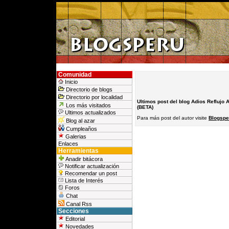
Comunidad
Inicio
Directorio de blogs
Directorio por localidad
Ultimos post del blog Adios Reflujo 
Los más visitados
(BETA)
Ultimos actualizados
Para más post del autor visite
Blogspe
Blog al azar
Cumpleaños
Galerias
Enlaces
Herramientas
Anadir bitácora
Notificar actualización
Recomendar un post
Lista de Interés
Foros
Chat
Canal Rss
Secciones
Editorial
Novedades