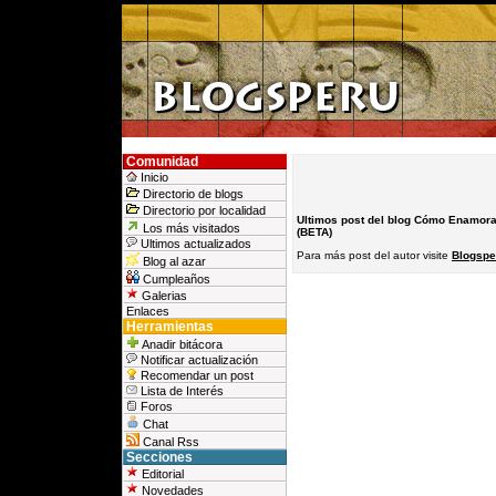
Comunidad
Inicio
Directorio de blogs
Directorio por localidad
Ultimos post del blog Cómo Enamora
Los más visitados
(BETA)
Ultimos actualizados
Para más post del autor visite
Blogspe
Blog al azar
Cumpleaños
Galerias
Enlaces
Herramientas
Anadir bitácora
Notificar actualización
Recomendar un post
Lista de Interés
Foros
Chat
Canal Rss
Secciones
Editorial
Novedades