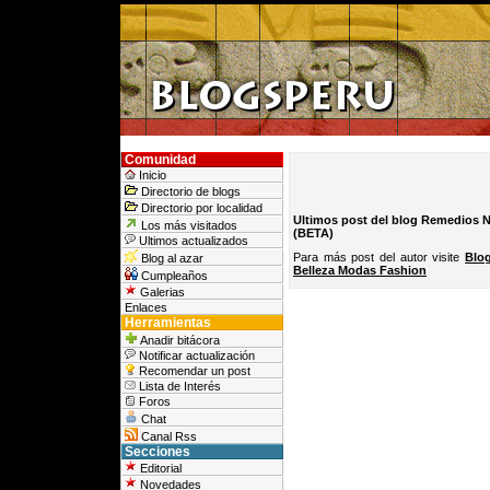
Comunidad
Inicio
Directorio de blogs
Directorio por localidad
Ultimos post del blog Remedios N
Los más visitados
(BETA)
Ultimos actualizados
Para más post del autor visite
Blo
Blog al azar
Belleza Modas Fashion
Cumpleaños
Galerias
Enlaces
Herramientas
Anadir bitácora
Notificar actualización
Recomendar un post
Lista de Interés
Foros
Chat
Canal Rss
Secciones
Editorial
Novedades