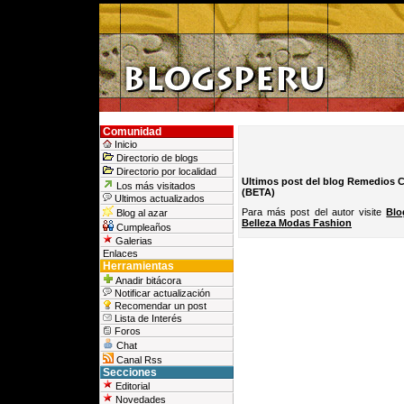
Comunidad
Inicio
Directorio de blogs
Directorio por localidad
Ultimos post del blog Remedios C
Los más visitados
(BETA)
Ultimos actualizados
Para más post del autor visite
Blo
Blog al azar
Belleza Modas Fashion
Cumpleaños
Galerias
Enlaces
Herramientas
Anadir bitácora
Notificar actualización
Recomendar un post
Lista de Interés
Foros
Chat
Canal Rss
Secciones
Editorial
Novedades