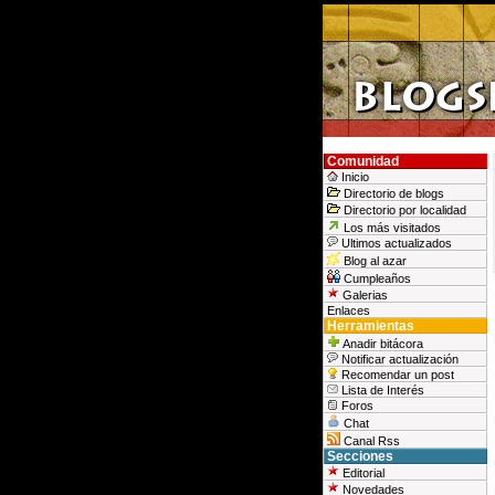
Comunidad
Inicio
Directorio de blogs
Directorio por localidad
Los más visitados
Ultimos actualizados
Blog al azar
Cumpleaños
Galerias
Enlaces
Herramientas
Anadir bitácora
Notificar actualización
Recomendar un post
Lista de Interés
Foros
Chat
Canal Rss
Secciones
Editorial
Novedades