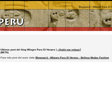
Blogsperú - Milagro Para El
Ultimos post del blog Milagro Para El Herpes |
¿Quién me enlaza?
(BETA)
Para más post del autor visite
Blogsperú - Milagro Para El Herpes - Belleza Modas Fashion