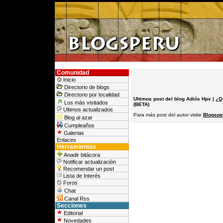
Comunidad
Inicio
Directorio de blogs
Directorio por localidad
Ultimos post del blog Adiós Hpv |
¿Q
Los más visitados
(BETA)
Ultimos actualizados
Para más post del autor visite
Blogspe
Blog al azar
Cumpleaños
Galerias
Enlaces
Herramientas
Anadir bitácora
Notificar actualización
Recomendar un post
Lista de Interés
Foros
Chat
Canal Rss
Secciones
Editorial
Novedades