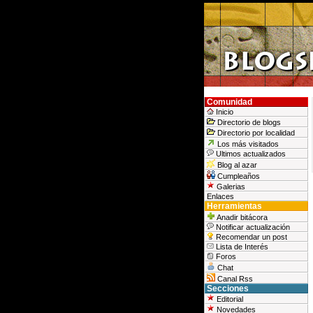
Comunidad
Inicio
Directorio de blogs
Directorio por localidad
Los más visitados
Ultimos actualizados
Blog al azar
Cumpleaños
Galerias
Enlaces
Herramientas
Anadir bitácora
Notificar actualización
Recomendar un post
Lista de Interés
Foros
Chat
Canal Rss
Secciones
Editorial
Novedades