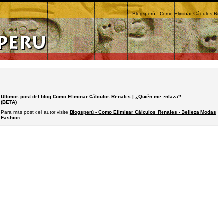
Blogsperú - Como Eliminar Cálculos R
Ultimos post del blog Como Eliminar Cálculos Renales |
¿Quién me enlaza?
(BETA)
Para más post del autor visite
Blogsperú - Como Eliminar Cálculos Renales - Belleza Modas
Fashion