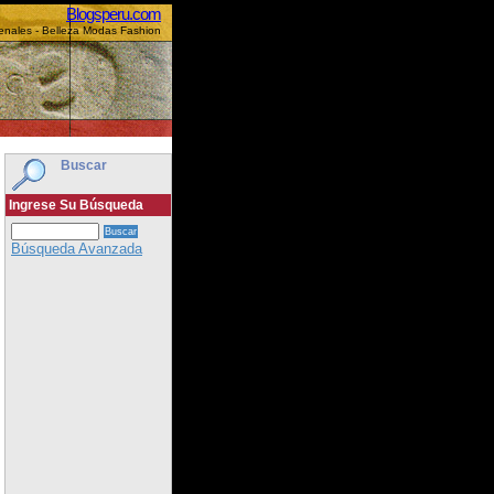
Blogsperu.com
enales - Belleza Modas Fashion
Buscar
Ingrese Su Búsqueda
Búsqueda Avanzada