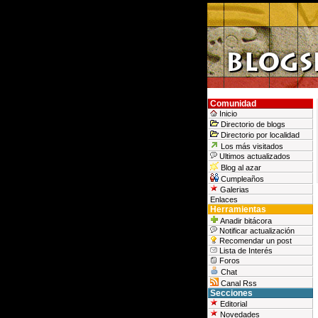
Comunidad
Inicio
Directorio de blogs
Directorio por localidad
Los más visitados
Ultimos actualizados
Blog al azar
Cumpleaños
Galerias
Enlaces
Herramientas
Anadir bitácora
Notificar actualización
Recomendar un post
Lista de Interés
Foros
Chat
Canal Rss
Secciones
Editorial
Novedades