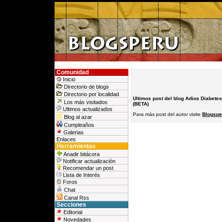
Comunidad
Inicio
Directorio de blogs
Directorio por localidad
Ultimos post del blog Adios Diabetes
Los más visitados
(BETA)
Ultimos actualizados
Para más post del autor visite
Blogspe
Blog al azar
Cumpleaños
Galerias
Enlaces
Herramientas
Anadir bitácora
Notificar actualización
Recomendar un post
Lista de Interés
Foros
Chat
Canal Rss
Secciones
Editorial
Novedades