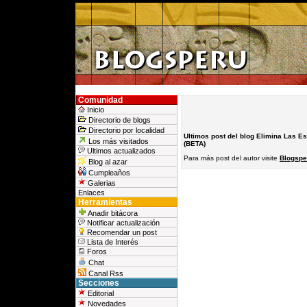
Comunidad
Inicio
Directorio de blogs
Directorio por localidad
Ultimos post del blog Elimina Las Es
Los más visitados
(BETA)
Ultimos actualizados
Para más post del autor visite
Blogspe
Blog al azar
Cumpleaños
Galerias
Enlaces
Herramientas
Anadir bitácora
Notificar actualización
Recomendar un post
Lista de Interés
Foros
Chat
Canal Rss
Secciones
Editorial
Novedades