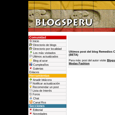
Comunidad
Inicio
Directorio de blogs
Directorio por localidad
Ultimos post del blog Remedios Ca
Los más visitados
(BETA)
Ultimos actualizados
Para más post del autor visite
Blogs
Blog al azar
Modas Fashion
Cumpleaños
Galerias
Enlaces
Herramientas
Anadir bitácora
Notificar actualización
Recomendar un post
Lista de Interés
Foros
Chat
Canal Rss
Secciones
Editorial
Novedades