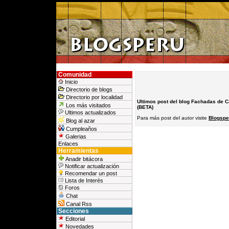
Comunidad
Inicio
Directorio de blogs
Directorio por localidad
Ultimos post del blog Fachadas de 
Los más visitados
(BETA)
Ultimos actualizados
Para más post del autor visite
Blogspe
Blog al azar
Cumpleaños
Galerias
Enlaces
Herramientas
Anadir bitácora
Notificar actualización
Recomendar un post
Lista de Interés
Foros
Chat
Canal Rss
Secciones
Editorial
Novedades