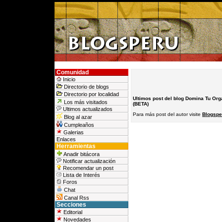
Comunidad
Inicio
Directorio de blogs
Directorio por localidad
Ultimos post del blog Domina Tu Or
Los más visitados
(BETA)
Ultimos actualizados
Para más post del autor visite
Blogspe
Blog al azar
Cumpleaños
Galerias
Enlaces
Herramientas
Anadir bitácora
Notificar actualización
Recomendar un post
Lista de Interés
Foros
Chat
Canal Rss
Secciones
Editorial
Novedades