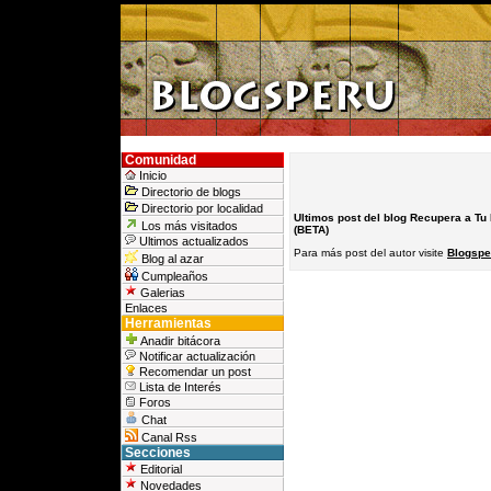
Comunidad
Inicio
Directorio de blogs
Directorio por localidad
Ultimos post del blog Recupera a Tu
Los más visitados
(BETA)
Ultimos actualizados
Para más post del autor visite
Blogspe
Blog al azar
Cumpleaños
Galerias
Enlaces
Herramientas
Anadir bitácora
Notificar actualización
Recomendar un post
Lista de Interés
Foros
Chat
Canal Rss
Secciones
Editorial
Novedades