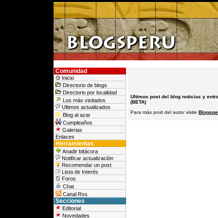
Comunidad
Inicio
Directorio de blogs
Directorio por localidad
Ultimos post del blog noticias y entr
Los más visitados
(BETA)
Ultimos actualizados
Para más post del autor visite
Blogsper
Blog al azar
Cumpleaños
Galerias
Enlaces
Herramientas
Anadir bitácora
Notificar actualización
Recomendar un post
Lista de Interés
Foros
Chat
Canal Rss
Secciones
Editorial
Novedades